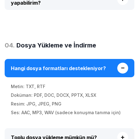
yapabilirim?
0
4
.
Dosya Yükleme ve İndirme
Hangi dosya formatları destekleniyor?
Metin: TXT, RTF
Doküman: PDF, DOC, DOCX, PPTX, XLSX
Resim: JPG, JPEG, PNG
Ses: AAC, MP3, WAV (sadece konuşma tanıma için)
Toplu dosya yükleme mümkün mü?